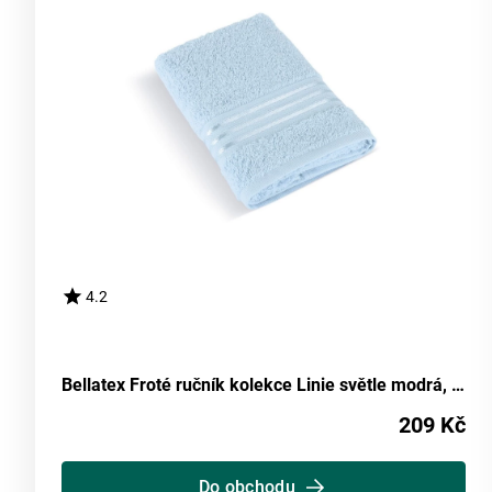
4.2
Bellatex Froté ručník kolekce Linie světle modrá, 50 x 100 cm
209 Kč
Do obchodu