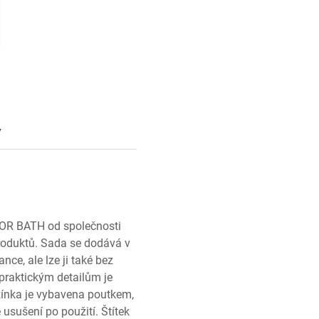
y
LOR BATH od společnosti
roduktů. Sada se dodává v
ce, ale lze ji také bez
praktickým detailům je
ínka je vybavena poutkem,
usušení po použití. Štítek