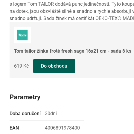
s logem Tom TAILOR dodává punc jedinečnosti. Tyto koupel
na dotek, jsou obzvláště silné a snadno a rychle absorbují 
snadno udržují. Sada žínek má certifikát OEKO-TEX® MAD
Tom tailor žínka froté fresh sage 16x21 cm - sada 6 ks
619 Kč
Do obchodu
Parametry
Doba doručení
30dní
EAN
4006891978400