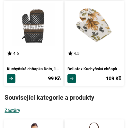
4.6
4.5
Kuchyňská chňapka Dots, 18 x 28 cm
Bellatex Kuchyňská chňapka Podzimní listí, 28 x 18 cm
99 Kč
109 Kč
Související kategorie a produkty
Zástěry