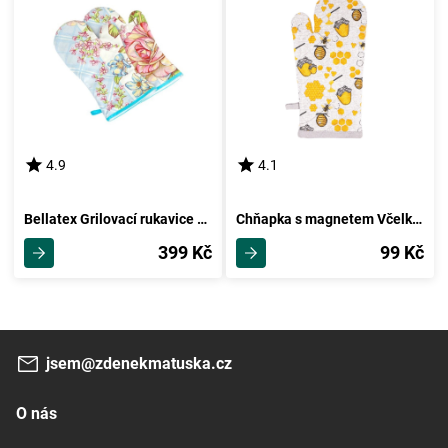
4.9
4.1
Bellatex Grilovací rukavice Růže - sv.modrá, růžová, 22 x 46 cm, 2 ks
Chňapka s magnetem Včelka, 18 x 32 cm
399 Kč
99 Kč
jsem@zdenekmatuska.cz
O nás