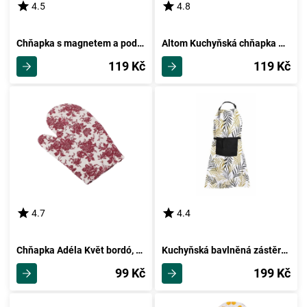
4.5
4.8
Chňapka s magnetem a podložka Srdíčka, 18 x 32 + 20 x 20 cm
Altom Kuchyňská chňapka Scarlett, 18 x 28 cm
119 Kč
119 Kč
4.7
4.4
Chňapka Adéla Květ bordó, 18 x 28 cm
Kuchyňská bavlněná zástěra Palme, 70 x 90 cm
99 Kč
199 Kč