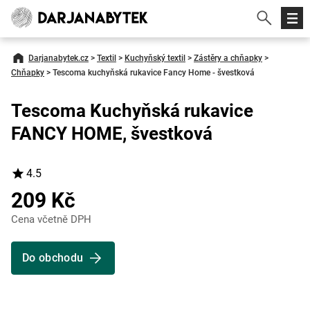
Darjanabytek.cz
>
Textil
>
Kuchyňský textil
>
Zástěry a chňapky
>
Chňapky
>
Tescoma kuchyňská rukavice Fancy Home - švestková
Tescoma Kuchyňská rukavice
FANCY HOME, švestková
4.5
209 Kč
Cena včetně DPH
Do obchodu