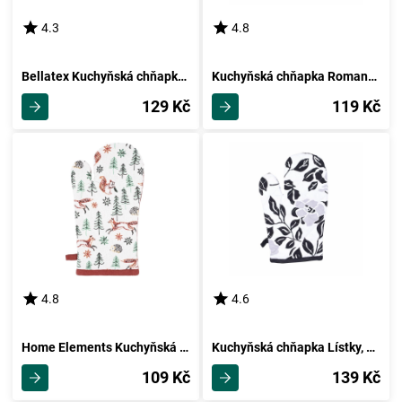
4.3
4.8
Bellatex Kuchyňská chňapka Květy šedorůžová, 28 x 18 cm
Kuchyňská chňapka Romantic, 18 x 28 cm
129 Kč
119 Kč
4.8
4.6
Home Elements Kuchyňská chňapka s magnetem Lišky, 18 x 32 cm
Kuchyňská chňapka Lístky, 18 x 28 cm
109 Kč
139 Kč