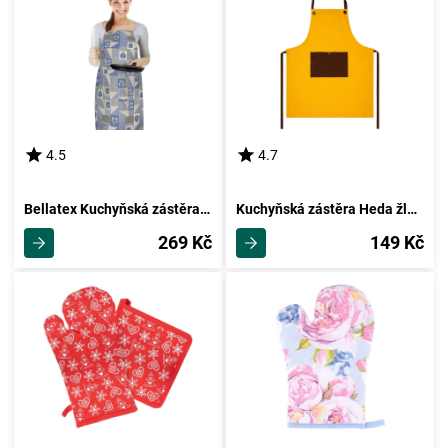
4.5
4.7
Bellatex Kuchyňská zástěra EMA Patchwork modrá, 67 x 84 cm
Kuchyňská zástěra Heda žlutá, 70 x 85 cm
269 Kč
149 Kč