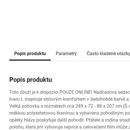
Popis produktu
Parametry
Často kladené otázk
Popis produktu
Toto zboží je k dispozici POUZE ONLINE! Nadčasová seda
tvaru L inspiruje stylovým komfortem v šedohnědé barvě a l
Velká pohovka o rozměrech cca 249 x 72 - 88 x 207 cm (Š x
měkkou polyesterovou tkaninou a vybavena pohodlným pol
opěrky hlavy poskytuje další pohodlí. Přátelé a rodina sna
polohu, která jim vyhovuje nejvíce a celovečerní film může