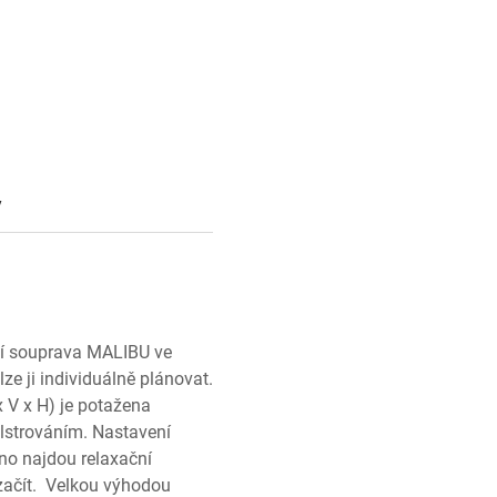
y
cí souprava MALIBU ve
ze ji individuálně plánovat.
 V x H) je potažena
strováním. Nastavení
dno najdou relaxační
 začít. Velkou výhodou