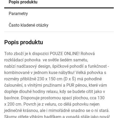
Popis produktu
Parametry
Často kladené otázky
Popis produktu
Toto zboží je k dispozici POUZE ONLINE! Rohová
rozkládací pohovka ve světle šedém sametu,
nabízí nadčasový design, špičkové pohodlí a funkčnost -
kombinované v jednom kuse nábytku! Velká pohovka s
rozměry přibližně 230 x 150 cm (D x Š) má pohodlné
čalounění, s vlnitými pružinami a PUR pěnou, které vám
dopřeje dlouhé hodiny relaxu, kdy se budete cítit jako v
bavlnce. Disponuje prostornou spací plochou, cca 130
x 200 cm. Povrch je z veluru, co dělá pohovku nejen
jedinečně krásnou, ale i mimořádně snadno se o ni stará.
Skvrny otřete vlhkým hadříkem a vypadá stále jako nová!