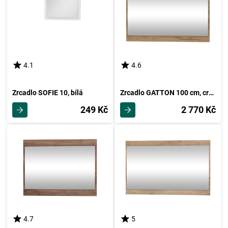
4.1
4.6
Zrcadlo SOFIE 10, bílá
Zrcadlo GATTON 100 cm, craft zlatý, 5 let záruka
249 Kč
2 770 Kč
4.7
5