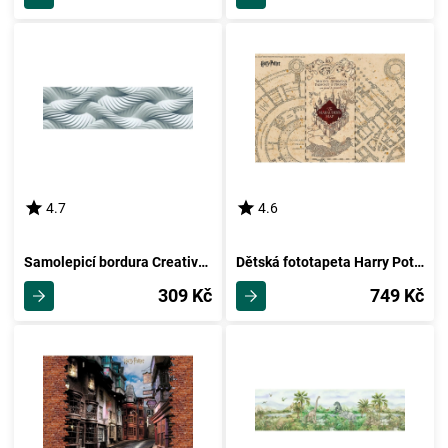
4.7
4.6
Samolepicí bordura Creative, 500 x 14 cm
Dětská fototapeta Harry Potter Marauders Map 252 x 182 cm, 4 díly
309 Kč
749 Kč