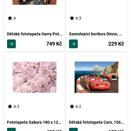
4
4.3
Dětská fototapeta Harry Potter Diagon Alley 252 x 182 cm, 4 díly
Samolepicí bordura Dinno, 500 x 9,7 cm
749 Kč
229 Kč
4.3
4.2
Fototapeta Sakura 180 x 127 cm, 1 díl
Dětská fototapeta Cars, 156 x 112 cm