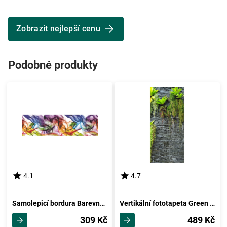
Zobrazit nejlepší cenu
Podobné produkty
4.1
4.7
Samolepicí bordura Barevný kouř, 500 x 14 cm
Vertikální fototapeta Green in the wall, 90 x 202 cm
309 Kč
489 Kč