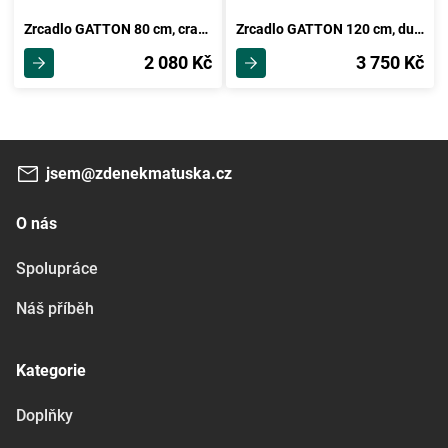
Zrcadlo GATTON 80 cm, craft tobaco, 5 let záruka
Zrcadlo GATTON 120 cm, dub sonoma, 5 let záruka
2 080 Kč
3 750 Kč
jsem@zdenekmatuska.cz
O nás
Spolupráce
Náš příběh
Kategorie
Doplňky