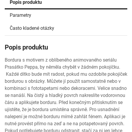
Popis produktu
Parametry
Často kladené otázky
Popis produktu
Bordura s motivem z oblíbeného animovaného seriálu
Prasátko Peppa, by něměla chybět v žádném pokojíčku.
Každé dítko bude mít radost, pokud mu ozdobíte pokojíček
bordurou s obrázky. Můžete jí použít samostatně nebo v
kombinaci s fototapetami nebo dekoracemi. Velice snadno
se nanáší. Na čistý a hladký povrch nakreslíte vodorovnou
čáru a aplikujete borduru. Před konečným přitisknutím se
ujistěte, že je bordura umístěna správně. Pro usnadnění
nalepení je možné borduru mírně zahřát fénem. Aplikaci je
nutné provést přímo na zeď a ne na potapetovaný povrch.
Pokud potřebujete borduru odstranit, stačí za ni jen lehce