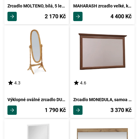
Zrcadlo MOLTENO, bílá, 5 let záruka
MAHARASH zrcadlo velké, kaštan, 5 let záruka
2 170 Kč
4 400 Kč
4.3
4.6
Výklopné oválné zrcadlo DUMAI, dub
Zrcadlo MONEDULA, samoa king
1 790 Kč
3 370 Kč