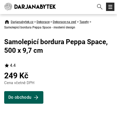
Darjanabytek.cz
>
Dekorace
>
Dekorace na zeď
>
Tapety
>
Samolepicí bordura Peppa Space - moderní design
Samolepicí bordura Peppa Space,
500 x 9,7 cm
4.4
249 Kč
Cena včetně DPH
Do obchodu