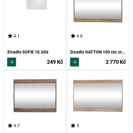
4.1
4.6
Zrcadlo SOFIE 10, bílá
Zrcadlo GATTON 100 cm, craft zlatý, 5 let záruka
249 Kč
2 770 Kč
4.7
5