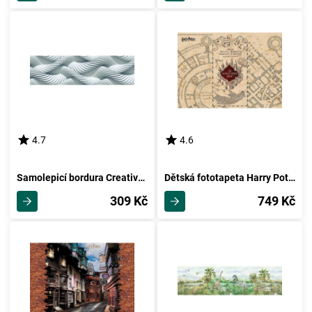
4.7
4.6
Samolepicí bordura Creative, 500 x 14 cm
Dětská fototapeta Harry Potter Marauders Map 252 x 182 cm, 4 díly
309 Kč
749 Kč