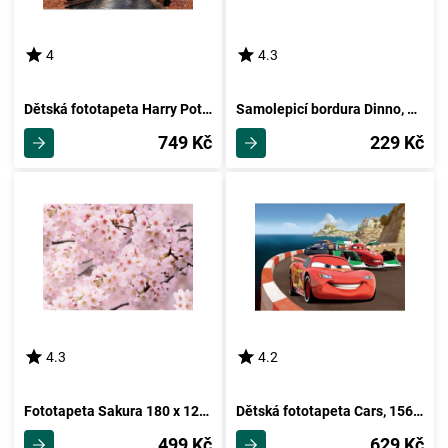
4
4.3
Dětská fototapeta Harry Potter Diagon Alley 252 x 182 cm, 4 díly
Samolepicí bordura Dinno, 500 x 9,7 cm
749 Kč
229 Kč
4.3
4.2
Fototapeta Sakura 180 x 127 cm, 1 díl
Dětská fototapeta Cars, 156 x 112 cm
499 Kč
629 Kč