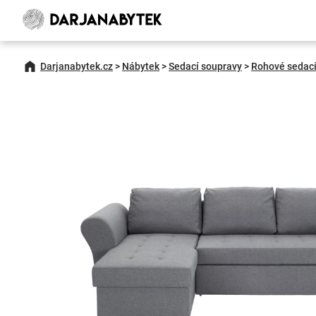
Darjanabytek.cz
>
Nábytek
>
Sedací soupravy
>
Rohové sedací