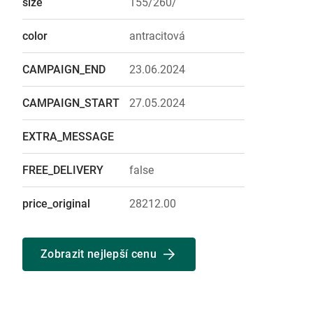
size
155/260/
color
antracitová
CAMPAIGN_END
23.06.2024
CAMPAIGN_START
27.05.2024
EXTRA_MESSAGE
FREE_DELIVERY
false
price_original
28212.00
Zobrazit nejlepší cenu