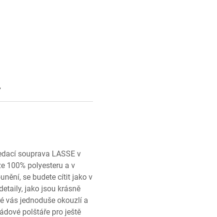
y
sedací souprava LASSE v
ze 100% polyesteru a v
nění, se budete cítit jako v
taily, jako jsou krásně
ré vás jednoduše okouzlí a
ádové polštáře pro ještě