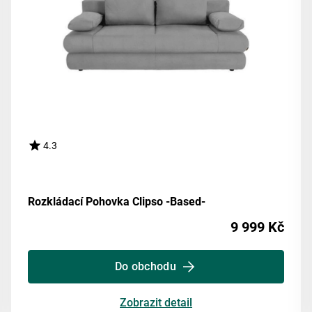
4.3
Rozkládací Pohovka Clipso -Based-
9 999 Kč
Do obchodu
Zobrazit detail