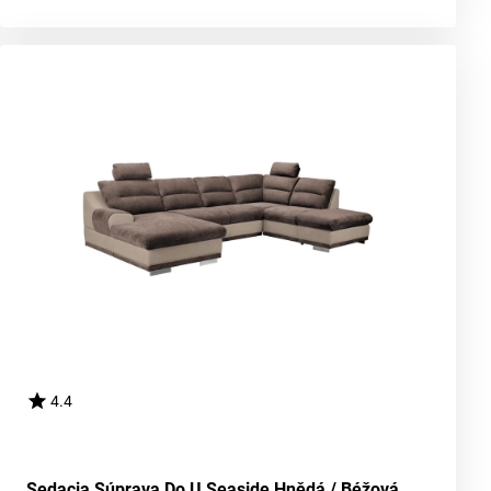
4.4
Sedacia Súprava Do U Seaside Hnědá / Béžová