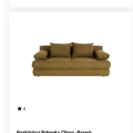
4
Rozkládací Pohovka Clipso -Based-