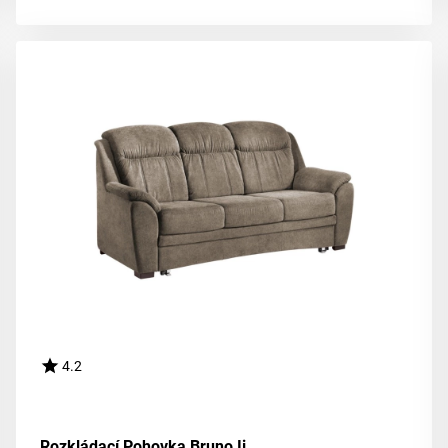
4.2
Rozkládací Pohovka Bruno Ii