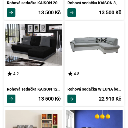
Rohová sedačka KAISON 20, oranžová/hnědá
Rohová sedačka KAISON 3, černá/zelená
13 500 Kč
13 500 Kč
4.2
4.8
Rohová sedačka KAISON 12, černá/šedá
Rohová sedačka WILUNA bez záhlavníku, pravá, látka šedo/bílá
13 500 Kč
22 910 Kč