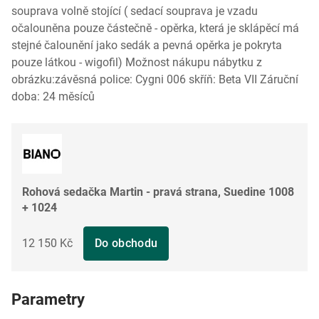
souprava volně stojící ( sedací souprava je vzadu
očalouněna pouze částečně - opěrka, která je sklápěcí má
stejné čalounění jako sedák a pevná opěrka je pokryta
pouze látkou - wigofil) Možnost nákupu nábytku z
obrázku:závěsná police: Cygni 006 skříň: Beta VII Záruční
doba: 24 měsíců
Rohová sedačka Martin - pravá strana, Suedine 1008
+ 1024
12 150 Kč
Do obchodu
Parametry