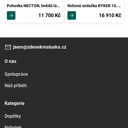
Pohovka NECTON, hnědá látka/béžová látka
Rohová sedačka RYKER 10, krémová/červená
11 700 Kč
16 910 Kč
jsem@zdenekmatuska.cz
O nás
Spolupráce
Náš příběh
Kategorie
Doplňky
Nábytek