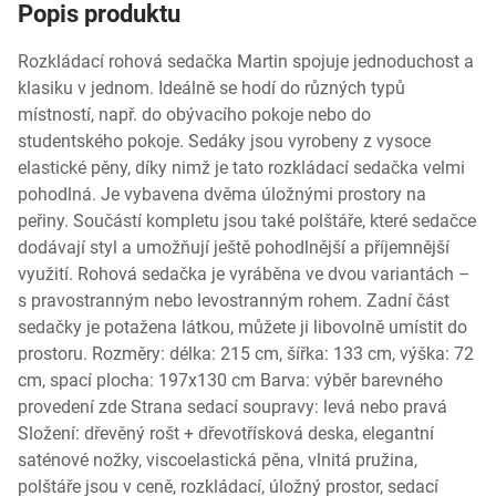
Popis produktu
Rozkládací rohová sedačka Martin spojuje jednoduchost a
klasiku v jednom. Ideálně se hodí do různých typů
místností, např. do obývacího pokoje nebo do
studentského pokoje. Sedáky jsou vyrobeny z vysoce
elastické pěny, díky nimž je tato rozkládací sedačka velmi
pohodlná. Je vybavena dvěma úložnými prostory na
peřiny. Součástí kompletu jsou také polštáře, které sedačce
dodávají styl a umožňují ještě pohodlnější a příjemnější
využití. Rohová sedačka je vyráběna ve dvou variantách –
s pravostranným nebo levostranným rohem. Zadní část
sedačky je potažena látkou, můžete ji libovolně umístit do
prostoru. Rozměry: délka: 215 cm, šířka: 133 cm, výška: 72
cm, spací plocha: 197x130 cm Barva: výběr barevného
provedení zde Strana sedací soupravy: levá nebo pravá
Složení: dřevěný rošt + dřevotřísková deska, elegantní
saténové nožky, viscoelastická pěna, vlnitá pružina,
polštáře jsou v ceně, rozkládací, úložný prostor, sedací