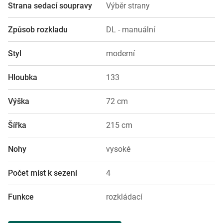
Strana sedací soupravy
Výběr strany
Způsob rozkladu
DL - manuální
Styl
moderní
Hloubka
133
Výška
72 cm
Šířka
215 cm
Nohy
vysoké
Počet míst k sezení
4
Funkce
rozkládací