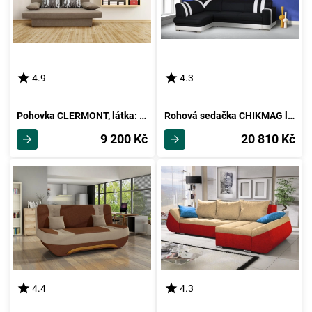
4.9
4.3
Pohovka CLERMONT, látka: alova hnědá
Rohová sedačka CHIKMAG levá, látka černá/bílá ekokůže
9 200 Kč
20 810 Kč
4.4
4.3