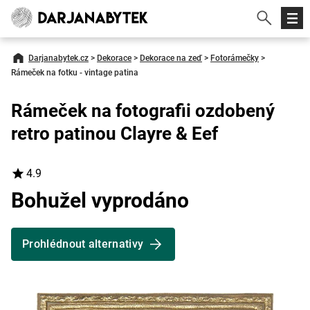
Darjanabytek.cz
>
Dekorace
>
Dekorace na zeď
>
Fotorámečky
>
Rámeček na fotku - vintage patina
Rámeček na fotografii ozdobený
retro patinou Clayre & Eef
4.9
Bohužel vyprodáno
Prohlédnout alternativy