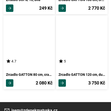
249 Kč
2 770 Kč
4.7
5
Zrcadlo GATTON 80 cm, craft tobaco, 5 let záruka
Zrcadlo GATTON 120 cm, dub sonoma, 5 let záruka
2 080 Kč
3 750 Kč
jsem@zdenekmatuska.cz