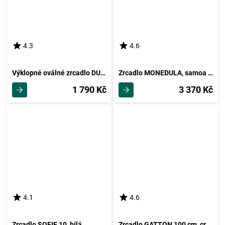
4.3
4.6
Výklopné oválné zrcadlo DUMAI, dub
Zrcadlo MONEDULA, samoa king
1 790 Kč
3 370 Kč
4.1
4.6
Zrcadlo SOFIE 10, bílá
Zrcadlo GATTON 100 cm, craft zlatý, 5 let záruka