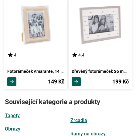
4
4.4
Fotorámeček Amarante, 14 x 18 x 1,5 cm
Dřevěný fotorámeček So much hearts bílá, 22 x 17 cm
149 Kč
199 Kč
Související kategorie a produkty
Tapety
Zrcadla
Obrazy
Rámy na obrazy