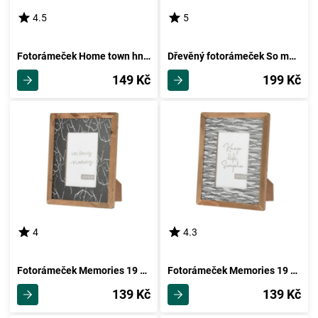
4.5
5
Fotorámeček Home town hnědá, 19 x 21 cm
Dřevěný fotorámeček So much hearts hnědá, 22 x 17 cm
149 Kč
199 Kč
4
4.3
Fotorámeček Memories 19 x 24 x 1,5 cm, In loving memory
Fotorámeček Memories 19 x 24 x 1,5 cm, Keeplife simple
139 Kč
139 Kč