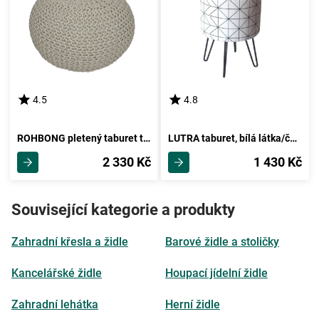
4.5
4.8
ROHBONG pletený taburet typ A, hnědošedá
LUTRA taburet, bílá látka/černý kov
2 330 Kč
1 430 Kč
Související kategorie a produkty
Zahradní křesla a židle
Barové židle a stoličky
Kancelářské židle
Houpací jídelní židle
Zahradní lehátka
Herní židle