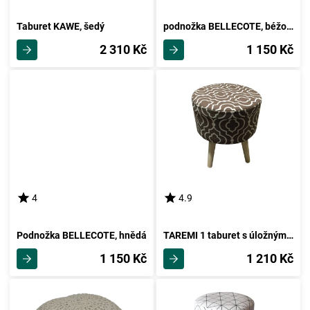
Taburet KAWE, šedý
podnožka BELLECOTE, béžová
2 310 Kč
1 150 Kč
4
4.9
Podnožka BELLECOTE, hnědá
TAREMI 1 taburet s úložným prostorem, hnědá látka se vzorem
1 150 Kč
1 210 Kč