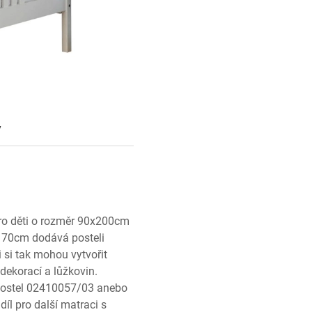
y
pro děti o rozměr 90x200cm
y 170cm dodává posteli
i si tak mohou vytvořit
dekorací a lůžkovin.
postel 02410057/03 anebo
íl pro další matraci s