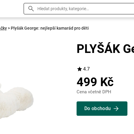
ačky
>
Plyšák George: nejlepší kamarád pro děti
PLYŠÁK G
4.7
499 Kč
Cena včetně DPH
Do obchodu