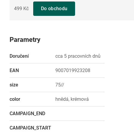
499 Kč
Do obchodu
Parametry
Doručení
cca 5 pracovních dnů
EAN
9007019923208
size
75//
color
hnědá, krémová
CAMPAIGN_END
CAMPAIGN_START