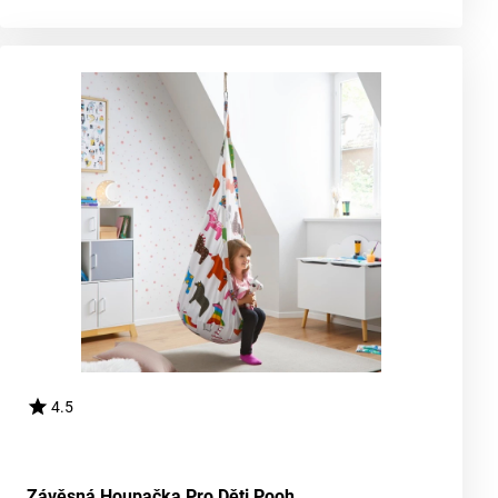
4.5
Závěsná Houpačka Pro Děti Pooh