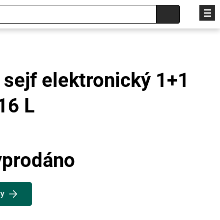
sejf elektronický 1+1
16 L
yprodáno
vy