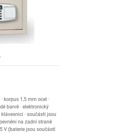
y
 · korpus 1,5 mm ocel ·
é barvě · elektronický
klávesnici · součástí jsou
upevnění na zadní straně
5 V (baterie jsou součástí