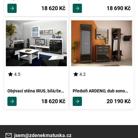
18 620 Kč
18 690 Kč
4.5
4.2
Obývací stěna IRUS, bílá/černý lesk, 5 let záruka
Předsíň ARDENO, dub sonoma tmavý/černý lesk, 5 let záruka
18 620 Kč
20 190 Kč
jsem@zdenekmatuska.cz