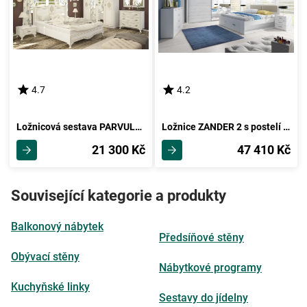
4.7
4.2
Ložnicová sestava PARVULUS, bílý mat
Ložnice ZANDER 2 s postelí 180x200 cm, abisko ash
21 300 Kč
47 410 Kč
Související kategorie a produkty
Balkonový nábytek
Předsíňové stěny
Obývací stěny
Nábytkové programy
Kuchyňské linky
Sestavy do jídelny