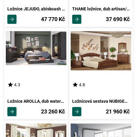
Ložnice JEJUDO, abiskoash bílý/dub lefkas
THANE ložnice, dub artisan/černý supermat
47 770 Kč
37 690 Kč
4.3
4.8
Ložnice AROLLA, dub waterford
Ložnicová sestava NUBIGENUM, třešeň
23 260 Kč
21 960 Kč