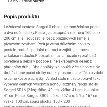
Často kladené otázky
Popis produktu
Ložnicová sestava Sarged II obsahuje manželskou postel
a dva noční stolky.Postel je dostupná v rozměru 160 cm x
200 cm a její součástí je rošt z pružinových lamel s
plynovým zdvihem. Rošt je velmi důležitým prvkem
postele, protože podpírá matraci a zajišťuje proces
cirkulace vzduchu.K posteli si navíc můžete vybrat LED
osvětlení a dekor v podobě silně škrábaných desek z
přírodního dubu. Oba doplňky lze použít v čele postele.Na
druhé straně noční stolky nabízí prostornou skříňku a zdobí
je černé kovové úchytky. Vzhled stolů můžete upravit také
výběrem černých vysokých nohou.Rozměry:Noční stolek
Sarged SR16 (2 ks): šířka: 40 cm, výška: 41 cm, hloubka:
41 cm,Postel Sarged SR09: délka: 207 cm, šířka: 167 cm,
výška: 100 cm, spací plocha: 160 x 200