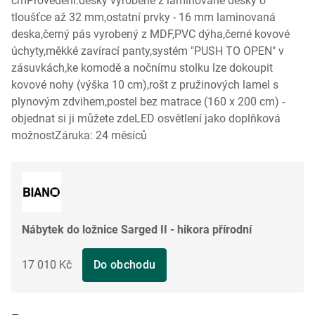
cmProvedení:desky vyrobené z laminované desky o
tloušťce až 32 mm,ostatní prvky - 16 mm laminovaná
deska,černý pás vyrobený z MDF,PVC dýha,černé kovové
úchyty,měkké zavírací panty,systém "PUSH TO OPEN" v
zásuvkách,ke komodě a nočnímu stolku lze dokoupit
kovové nohy (výška 10 cm),rošt z pružinových lamel s
plynovým zdvihem,postel bez matrace (160 x 200 cm) -
objednat si ji můžete zdeLED osvětlení jako doplňková
možnostZáruka: 24 měsíců
Nábytek do ložnice Sarged II - hikora přírodní
17 010 Kč
Do obchodu