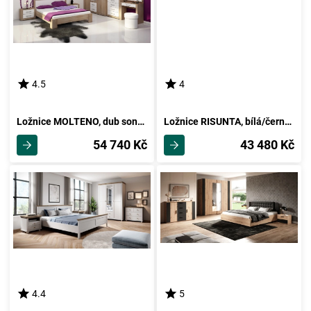
4.5
4
Ložnice MOLTENO, dub sonoma/bílý lesk, 5 let záruka
Ložnice RISUNTA, bílá/černé sklo
54 740 Kč
43 480 Kč
4.4
5