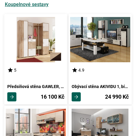
Koupelnové sestavy
5
4.9
Předsíňová stěna GAWLER, dub sonoma/dub sonoma tmavý, 5 let záruka
Obývací stěna AKIVIDU 1, bílá/černý lesk, 5 let záruka
16 100 Kč
24 990 Kč