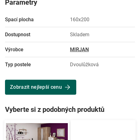
Parametry
Spací plocha
160x200
Dostupnost
Skladem
Výrobce
MIRJAN
Typ postele
Dvoulůžková
Zobrazit nejlepší cenu
Vyberte si z podobných produktů