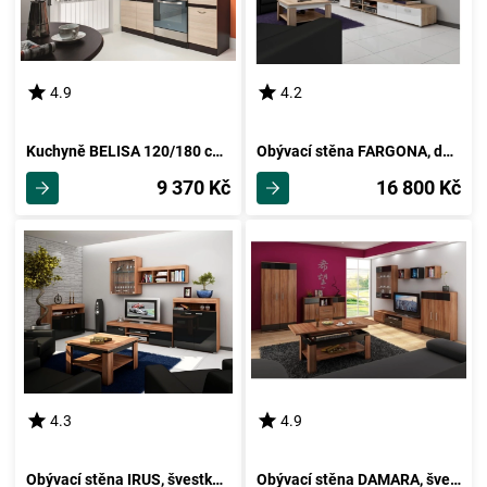
4.9
4.2
Kuchyně BELISA 120/180 cm, rijeka světlá
Obývací stěna FARGONA, dub sonoma/bílý lesk, 5 let záruka
9 370 Kč
16 800 Kč
4.3
4.9
Obývací stěna IRUS, švestka/černý lesk, 5 let záruka
Obývací stěna DAMARA, švestka/černý lesk, 5 let záruka