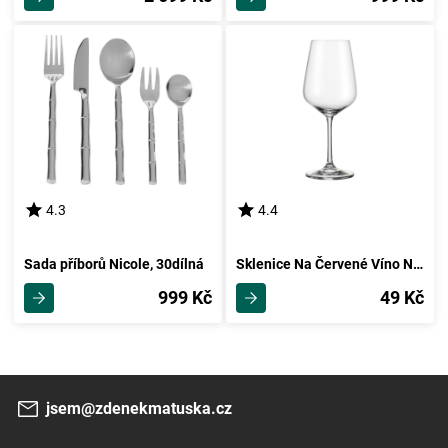
4.3
4.4
Sada příborů Nicole, 30dílná
Sklenice Na Červené Víno Norma
999 Kč
49 Kč
jsem@zdenekmatuska.cz