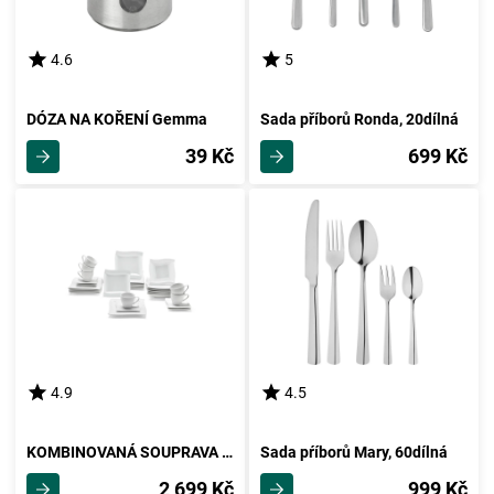
4.6
5
DÓZA NA KOŘENÍ Gemma
Sada příborů Ronda, 20dílná
39 Kč
699 Kč
4.9
4.5
KOMBINOVANÁ SOUPRAVA 30-Dílný, Katja -Akt-
Sada pŕíborů Mary, 60dílná
2 699 Kč
999 Kč