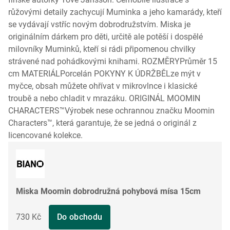
růžovými detaily zachycují Muminka a jeho kamarády, kteří
se vydávají vstříc novým dobrodružstvím. Miska je
originálním dárkem pro děti, určitě ale potěší i dospělé
milovníky Muminků, kteří si rádi připomenou chvilky
strávené nad pohádkovými knihami. ROZMĚRYPrůměr 15
cm MATERIÁLPorcelán POKYNY K ÚDRŽBĚLze mýt v
myčce, obsah můžete ohřívat v mikrovlnce i klasické
troubě a nebo chladit v mrazáku. ORIGINÁL MOOMIN
CHARACTERS™Výrobek nese ochrannou značku Moomin
Characters™, která garantuje, že se jedná o originál z
licencované kolekce.
Miska Moomin dobrodružná pohybová mísa 15cm
730 Kč
Do obchodu