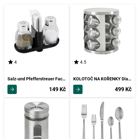
4
4.5
Salz-und Pfefferstreuer Fackelmann
KOLOTOČ NA KOŘENKY Diana - 13dílný
149 Kč
499 Kč