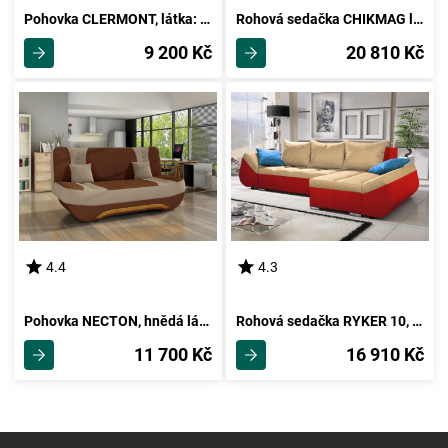
Pohovka CLERMONT, látka: alova hnědá
Rohová sedačka CHIKMAG levá, látka černá/bílá ekokůže
9 200 Kč
20 810 Kč
4.4
4.3
Pohovka NECTON, hnědá látka/béžová látka
Rohová sedačka RYKER 10, krémová/červená
11 700 Kč
16 910 Kč