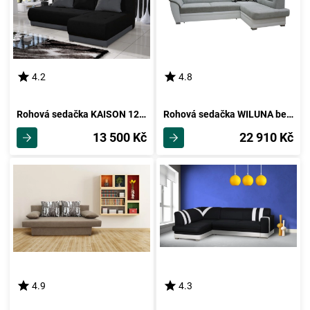
4.2
4.8
Rohová sedačka KAISON 12, černá/šedá
Rohová sedačka WILUNA bez záhlavníku, pravá, látka šedo/bílá
13 500 Kč
22 910 Kč
4.9
4.3