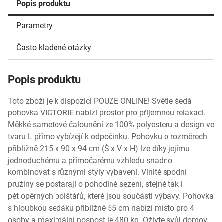
Popis produktu
Parametry
Často kladené otázky
Popis produktu
Toto zboží je k dispozici POUZE ONLINE! Světle šedá
pohovka VICTORIE nabízí prostor pro příjemnou relaxaci.
Měkké sametové čalounění ze 100% polyesteru a design ve
tvaru L přímo vybízejí k odpočinku. Pohovku o rozměrech
přibližně 215 x 90 x 94 cm (Š x V x H) lze díky jejímu
jednoduchému a přímočarému vzhledu snadno
kombinovat s různými styly vybavení. Vlnité spodní
pružiny se postarají o pohodlné sezení, stejně tak i
pět opěrných polštářů, které jsou součásti výbavy. Pohovka
s hloubkou sedáku přibližně 55 cm nabízí místo pro 4
osoby a maximální nosnost je 480 kg. Oživte svůj domov