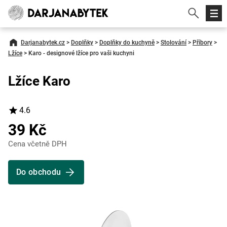
Darjanabytek.cz
>
Doplňky
>
Doplňky do kuchyně
>
Stolování
>
Příbory
>
Lžíce
>
Karo - designové lžíce pro vaši kuchyni
Lžíce Karo
4.6
39 Kč
Cena včetně DPH
Do obchodu