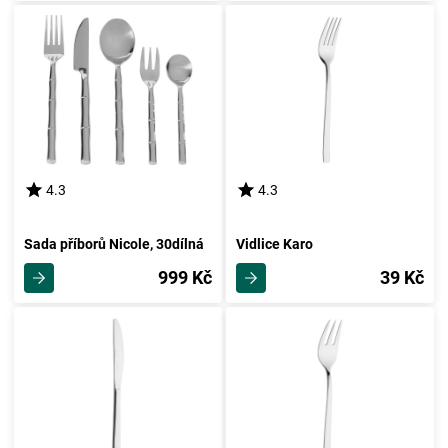
4.3
4.3
Sada příborů Nicole, 30dílná
Vidlice Karo
999 Kč
39 Kč