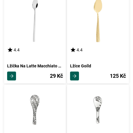
4.4
4.4
Lžička Na Latte Macchiato Karo
Lžíce Goíld
29 Kč
125 Kč