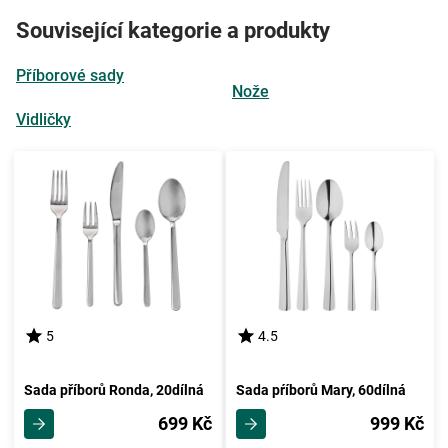
Související kategorie a produkty
Příborové sady
Nože
Vidličky
5
4.5
Sada příborů Ronda, 20dílná
Sada pŕíborů Mary, 60dílná
699 Kč
999 Kč