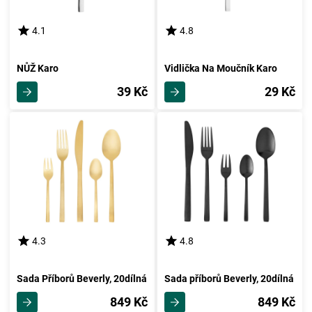
4.1
4.8
NŮŽ Karo
Vidlička Na Moučník Karo
39 Kč
29 Kč
4.3
4.8
Sada Příborů Beverly, 20dílná
Sada příborů Beverly, 20dílná
849 Kč
849 Kč