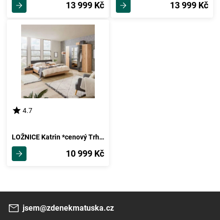
13 999 Kč
13 999 Kč
4.7
LOŽNICE Katrin *cenový Trhák*
10 999 Kč
jsem@zdenekmatuska.cz