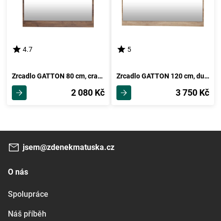
4.7
5
Zrcadlo GATTON 80 cm, craft tobaco, 5 let záruka
Zrcadlo GATTON 120 cm, dub sonoma, 5 let záruka
2 080 Kč
3 750 Kč
jsem@zdenekmatuska.cz
O nás
Spolupráce
Náš příběh