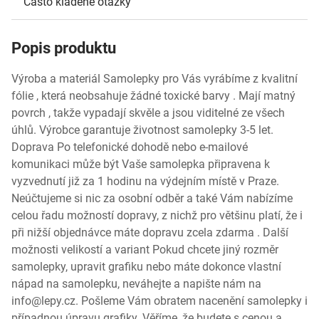
Často kladené otázky
Popis produktu
Výroba a materiál Samolepky pro Vás vyrábíme z kvalitní
fólie , která neobsahuje žádné toxické barvy . Mají matný
povrch , takže vypadají skvěle a jsou viditelné ze všech
úhlů. Výrobce garantuje životnost samolepky 3-5 let.
Doprava Po telefonické dohodě nebo e-mailové
komunikaci může být Vaše samolepka připravena k
vyzvednutí již za 1 hodinu na výdejním místě v Praze.
Neúčtujeme si nic za osobní odběr a také Vám nabízíme
celou řadu možností dopravy, z nichž pro většinu platí, že i
při nižší objednávce máte dopravu zcela zdarma . Další
možnosti velikostí a variant Pokud chcete jiný rozměr
samolepky, upravit grafiku nebo máte dokonce vlastní
nápad na samolepku, neváhejte a napište nám na
info@lepy.cz. Pošleme Vám obratem nacenění samolepky i
případnou úpravu grafiky. Věříme, že budete s cenou a