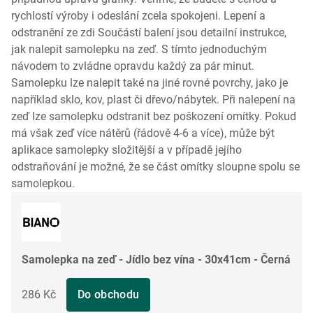
rychlostí výroby i odeslání zcela spokojeni. Lepení a
odstranění ze zdi Součástí balení jsou detailní instrukce,
jak nalepit samolepku na zeď. S tímto jednoduchým
návodem to zvládne opravdu každý za pár minut.
Samolepku lze nalepit také na jiné rovné povrchy, jako je
například sklo, kov, plast či dřevo/nábytek. Při nalepení na
zeď lze samolepku odstranit bez poškození omítky. Pokud
má však zeď více nátěrů (řádově 4-6 a více), může být
aplikace samolepky složitější a v případě jejího
odstraňování je možné, že se část omítky sloupne spolu se
samolepkou.
Samolepka na zeď - Jídlo bez vína - 30x41cm - Černá
286 Kč
Do obchodu