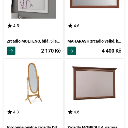
4.5
4.6
Zrcadlo MOLTENO, bílá, 5 let záruka
MAHARASH zrcadlo velké, kaštan, 5 let záruka
2 170 Kč
4 400 Kč
4.3
4.6
Výklopné oválné zrcadlo DUMAI, dub
Zrcadlo MONEDULA, samoa king