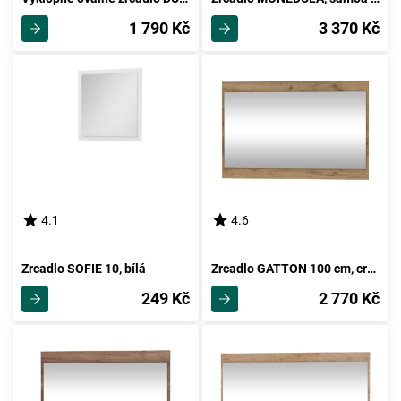
1 790 Kč
3 370 Kč
4.1
4.6
Zrcadlo SOFIE 10, bílá
Zrcadlo GATTON 100 cm, craft zlatý, 5 let záruka
249 Kč
2 770 Kč