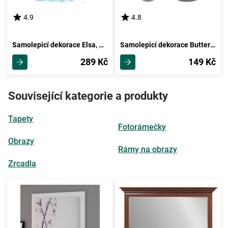
4.9
4.8
Samolepicí dekorace Elsa, Anna, 42,5 x 65 cm
Samolepicí dekorace Butterflies on Stones, 30 x 30 cm
289 Kč
149 Kč
Související kategorie a produkty
Tapety
Fotorámečky
Obrazy
Rámy na obrazy
Zrcadla