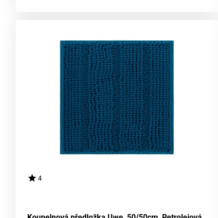
4
Koupelnová předložka Uwe, 50/50cm, Petrolejová