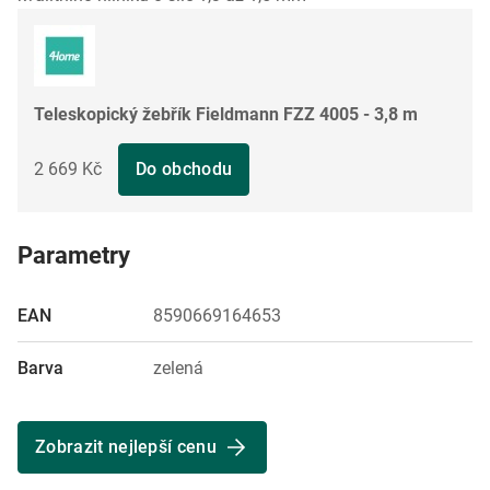
Teleskopický žebřík Fieldmann FZZ 4005 - 3,8 m
2 669 Kč
Do obchodu
Parametry
EAN
8590669164653
Barva
zelená
Zobrazit nejlepší cenu