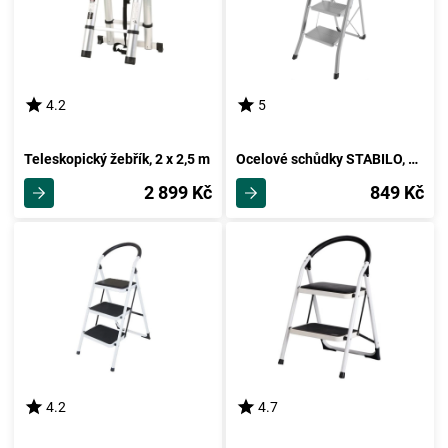
4.2
5
Teleskopický žebřík, 2 x 2,5 m
Ocelové schůdky STABILO, 3 stupně
2 899 Kč
849 Kč
4.2
4.7