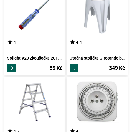
4
4.4
Solight V20 Zkoušečka 201, pr. 3 mm
Otočná stolička Girotondo bílá, 35 x 35 x 45,5 cm
59 Kč
349 Kč
4.7
4