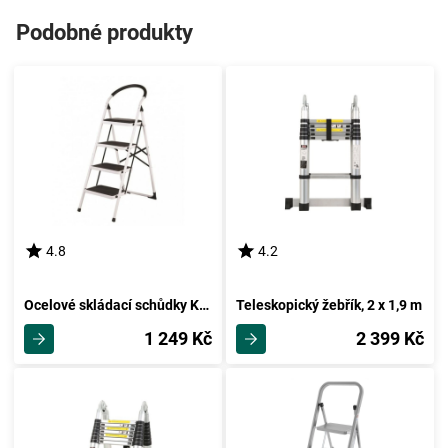
Podobné produkty
4.8
4.2
Ocelové skládací schůdky Klapp, 4 stupně
Teleskopický žebřík, 2 x 1,9 m
1 249 Kč
2 399 Kč