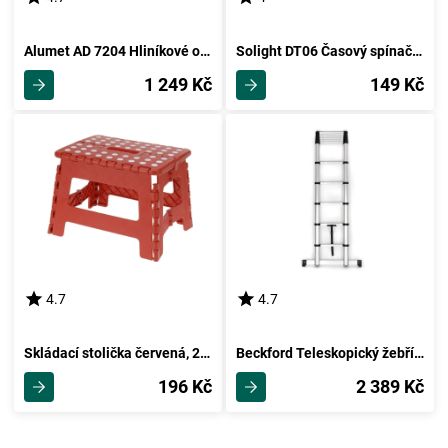
Alumet AD 7204 Hliníkové oboustranné schůdky, 2x 4 stupně, 81 cm
Solight DT06 Časový spínač mechanický denní
1 249 Kč
149 Kč
4.7
4.7
Skládací stolička červená, 29 x 22 cm
Beckford Teleskopický žebřík, 320 x 81 x 8 cm
196 Kč
2 389 Kč