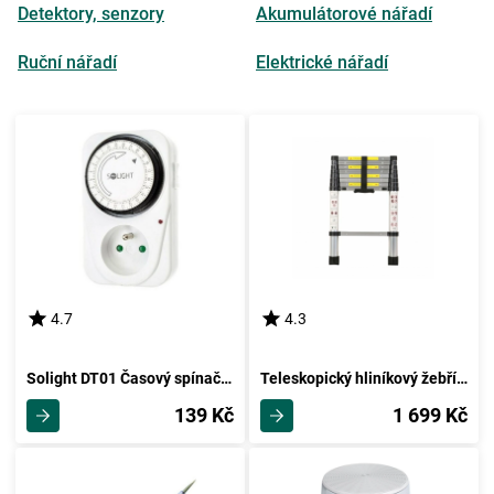
Detektory, senzory
Akumulátorové nářadí
Ruční nářadí
Elektrické nářadí
4.7
4.3
Solight DT01 Časový spínač denní, bílá
Teleskopický hliníkový žebřík, 2,6 m
139 Kč
1 699 Kč