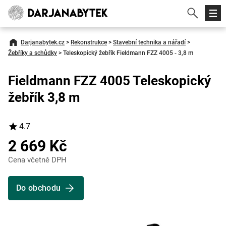
Darjanabytek.cz
>
Rekonstrukce
>
Stavební technika a nářadí
>
Žebříky a schůdky
>
Teleskopický žebřík Fieldmann FZZ 4005 - 3,8 m
Fieldmann FZZ 4005 Teleskopický
žebřík 3,8 m
4.7
2 669 Kč
Cena včetně DPH
Do obchodu