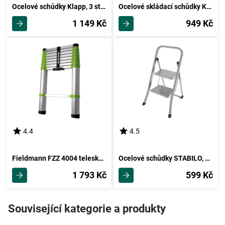
Ocelové schůdky Klapp, 3 stupně
Ocelové skládací schůdky Klapp, 2 stupně
1 149 Kč
949 Kč
4.4
4.5
Fieldmann FZZ 4004 teleskopický žebřík
Ocelové schůdky STABILO, 2 stupně
1 793 Kč
599 Kč
Související kategorie a produkty