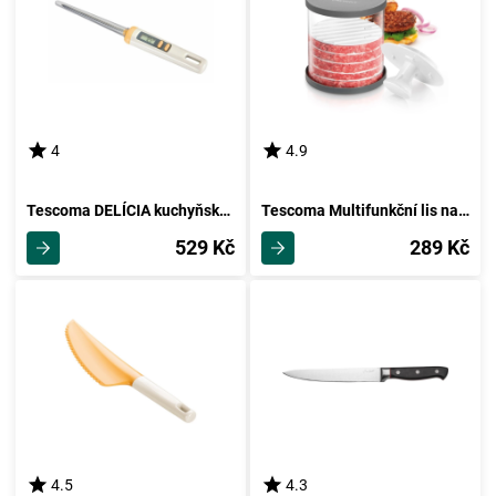
4
4.9
Tescoma DELÍCIA kuchyňský digitální teploměr
Tescoma Multifunkční lis na hamburgery GrandCHEF
529 Kč
289 Kč
4.5
4.3