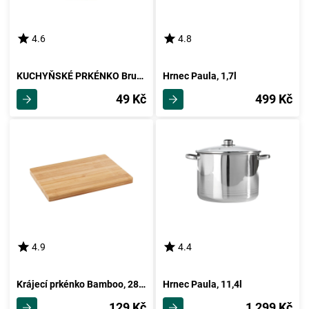
4.6
4.8
KUCHYŇSKÉ PRKÉNKO Bruno -Top-
Hrnec Paula, 1,7l
49 Kč
499 Kč
4.9
4.4
Krájecí prkénko Bamboo, 28/20,3cm
Hrnec Paula, 11,4l
129 Kč
1 299 Kč