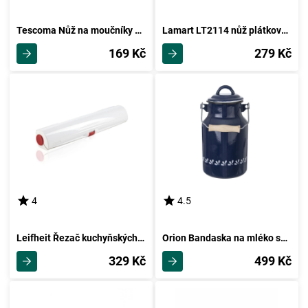
Tescoma Nůž na moučníky DELÍCIA
Lamart LT2114 nůž plátkovací Shapu, 19 cm
169 Kč
279 Kč
4
4.5
Leifheit Řezač kuchyňských fólií Perfect Cut
Orion Bandaska na mléko smalt MODROTISK, 2 l
329 Kč
499 Kč