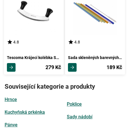
4.8
4.8
Tescoma Krájecí kolébka SONIC, 25 cm
Sada skleněných barevných brček s kartáčkem, 6 ks
279 Kč
189 Kč
Související kategorie a produkty
Hrnce
Poklice
Kuchyňská prkénka
Sady nádobí
Pánve