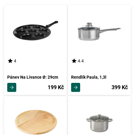
4
4.4
Pánev Na Lívance Ø: 29cm
Rendlík Paula, 1,3l
199 Kč
399 Kč