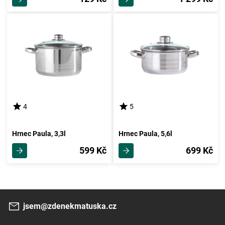
4
5
Hrnec Paula, 3,3l
Hrnec Paula, 5,6l
599 Kč
699 Kč
jsem@zdenekmatuska.cz