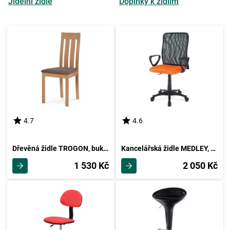
Jídelní židle
Doplňky k židlím
4.7
4.6
Dřevěná židle TROGON, buk/hnědá
Kancelářská židle MEDLEY, oranžová / černá
1 530 Kč
2 050 Kč