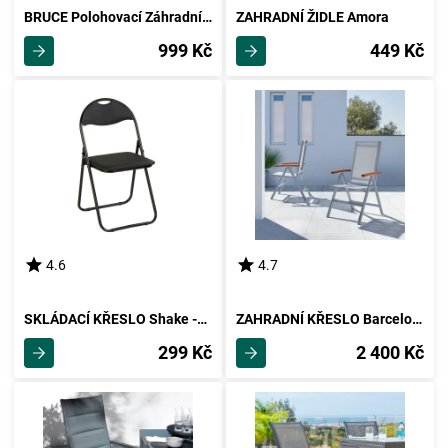
BRUCE Polohovací Záhradní Židle
ZAHRADNÍ ŽIDLE Amora
999 Kč
449 Kč
4.6
4.7
SKLÁDACÍ KŘESLO Shake -Bp--Based-
ZAHRADNÍ KŘESLO Barcelona 3
299 Kč
2 400 Kč