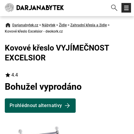
Darjanabytek.cz
>
Nábytek
>
Židle
>
Zahradní křesla a židle
>
Kovové křeslo Excelsior - deokork.cz
Kovové křeslo VYJÍMEČNOST
EXCELSIOR
4.4
Bohužel vyprodáno
Prohlédnout alternativy