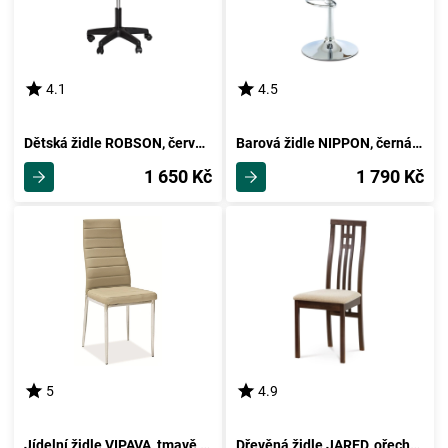
4.1
4.5
Dětská židle ROBSON, červená
Barová židle NIPPON, černá/plast chrom
1 650 Kč
1 790 Kč
5
4.9
Jídelní židle VIPAVA, tmavě béžová
Dřevěná židle JARED, ořech/potah krémový