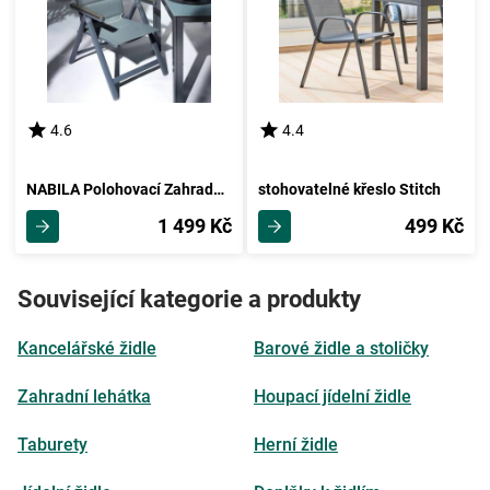
4.6
4.4
NABILA Polohovací Zahradní Židle
stohovatelné křeslo Stitch
1 499 Kč
499 Kč
Související kategorie a produkty
Kancelářské židle
Barové židle a stoličky
Zahradní lehátka
Houpací jídelní židle
Taburety
Herní židle