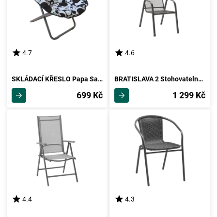
4.7
4.6
SKLÁDACÍ KŘESLO Papa Sam
BRATISLAVA 2 Stohovatelné Záhradní Křeslo
699 Kč
1 299 Kč
4.4
4.3