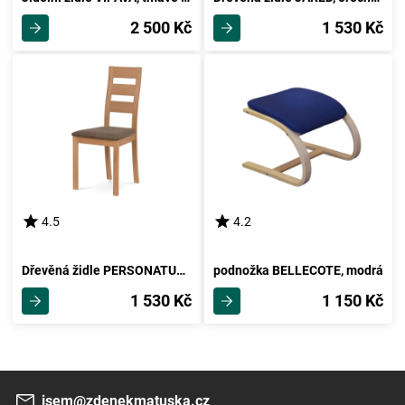
2 500 Kč
1 530 Kč
4.5
4.2
Dřevěná židle PERSONATUS, buk/hnědá
podnožka BELLECOTE, modrá
1 530 Kč
1 150 Kč
jsem@zdenekmatuska.cz