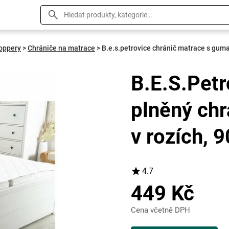
toppery
>
Chrániče na matrace
>
B.e.s.petrovice chránič matrace s gu
B.E.S.Petr
plněný ch
v rozích, 
4.7
449 Kč
Cena včetně DPH