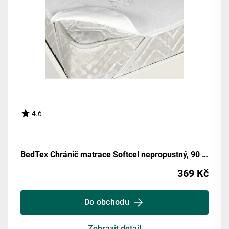
4.6
BedTex Chránič matrace Softcel nepropustný, 90 x 200 cm
369 Kč
Do obchodu
Zobrazit detail