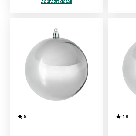
Zobrazit detail
5
4.8