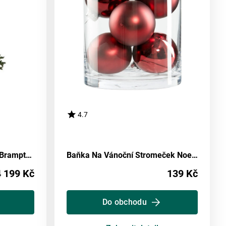
4.7
Vánoční Stromeček S Led Brampton, V: 155cm
Baňka Na Vánoční Stromeček Noel I, Ø: 6cm, 15ks/bal.
4 199 Kč
139 Kč
Do obchodu