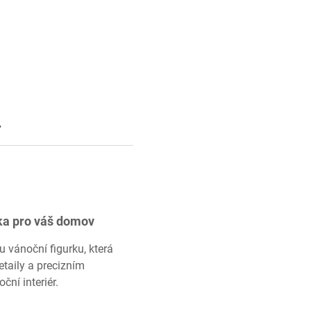
y
rka pro váš domov
vánoční figurku, která
taily a precizním
ní interiér.