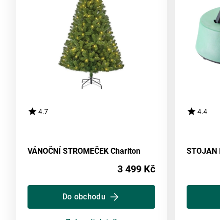
4.7
4.4
VÁNOČNÍ STROMEČEK Charlton
3 499 Kč
Do obchodu