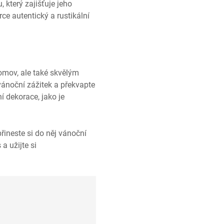
 který zajišťuje jeho
ce autentický a rustikální
omov, ale také skvělým
vánoční zážitek a překvapte
í dekorace, jako je
řineste si do něj vánoční
a užijte si