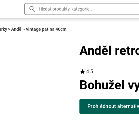
urky
>
Anděl - vintage patina 40cm
Anděl retr
4.5
Bohužel v
Prohlédnout alternati