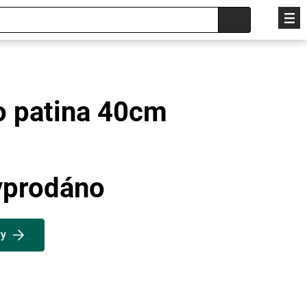
o patina 40cm
yprodáno
vy