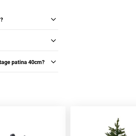
m?
ntage patina 40cm?