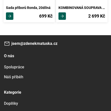
Sada příborů Ronda, 20dílná
KOMBINOVANÁ SOUPRAVA 30-Dílný, Katja -Akt-
699 Kč
2 699 Kč
jsem@zdenekmatuska.cz
O nás
Spolupráce
Náš příběh
Kategorie
Doplňky