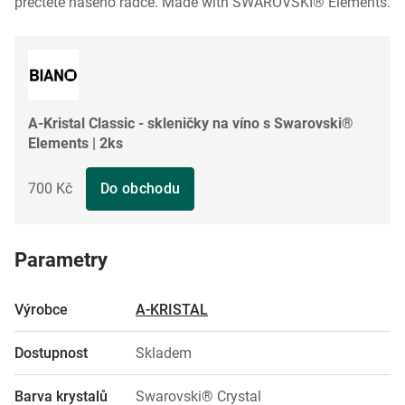
přečtěte našeho rádce. Made with SWAROVSKI® Elements.
A-Kristal Classic - skleničky na víno s Swarovski®
Elements | 2ks
700 Kč
Do obchodu
Parametry
Výrobce
A-KRISTAL
Dostupnost
Skladem
Barva krystalů
Swarovski® Crystal