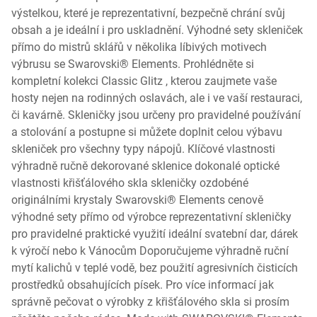
výstelkou, které je reprezentativní, bezpečně chrání svůj
obsah a je ideální i pro uskladnění. Výhodné sety skleniček
přímo do mistrů sklářů v několika líbivých motivech
výbrusu se Swarovski® Elements. Prohlédněte si
kompletní kolekci Classic Glitz , kterou zaujmete vaše
hosty nejen na rodinných oslavách, ale i ve vaší restauraci,
či kavárně. Skleničky jsou určeny pro pravidelné používání
a stolování a postupne si můžete doplnit celou výbavu
skleniček pro všechny typy nápojů. Klíčové vlastnosti
výhradně ručně dekorované sklenice dokonalé optické
vlastnosti křišťálového skla skleničky ozdobéné
originálními krystaly Swarovski® Elements cenově
výhodné sety přímo od výrobce reprezentativní skleničky
pro pravidelné praktické využití ideální svatební dar, dárek
k výročí nebo k Vánocům Doporučujeme výhradně ruční
mytí kalichů v teplé vodě, bez použití agresivních čisticích
prostředků obsahujících písek. Pro více informací jak
správně pečovat o výrobky z křišťálového skla si prosím