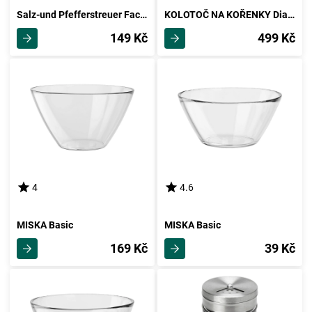
Salz-und Pfefferstreuer Fackelmann
KOLOTOČ NA KOŘENKY Diana - 13dílný
149 Kč
499 Kč
4
4.6
MISKA Basic
MISKA Basic
169 Kč
39 Kč