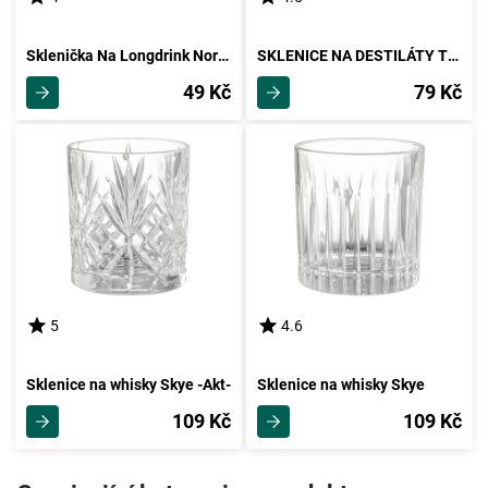
Sklenička Na Longdrink Norma
SKLENICE NA DESTILÁTY Treviso
49 Kč
79 Kč
5
4.6
Sklenice na whisky Skye -Akt-
Sklenice na whisky Skye
109 Kč
109 Kč