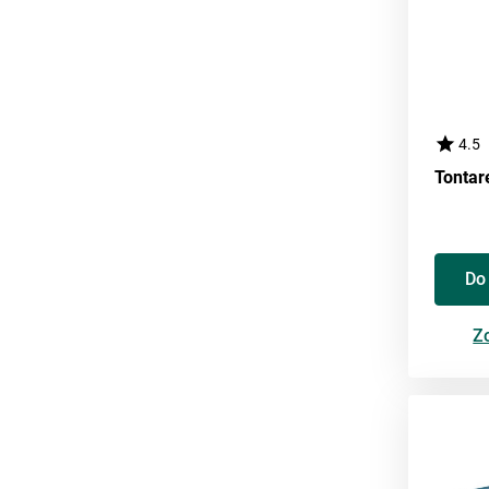
4.5
Do
Zo