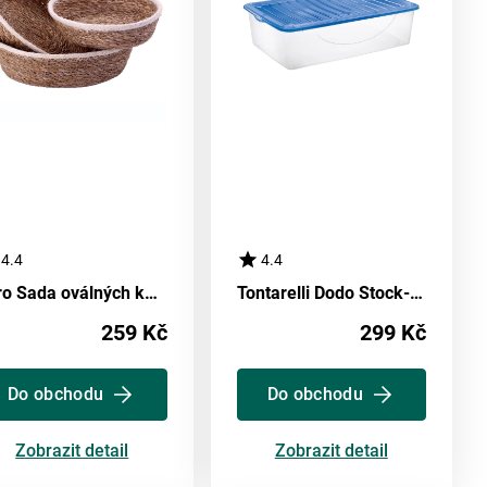
4.4
4.4
Toro Sada oválných košíků z mořské trávy, bílý lem, 3 ks
Tontarelli Dodo Stock-Box s víkem 27 l,transparentní/modrá
259 Kč
299 Kč
Do obchodu
Do obchodu
Zobrazit detail
Zobrazit detail