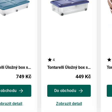
4
Tontarelli Úložný box s víkem Stockbox 61 l, transparentní/modrá
Tontarelli Úložný box s vekom Stockbox 28 l, transparentní/modrá
749 Kč
449 Kč
 obchodu
Do obchodu
brazit detail
Zobrazit detail