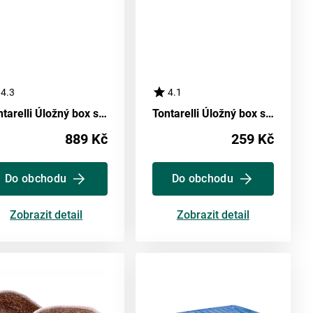
4.3
4.1
Tontarelli Úložný box s víkem Stockbox 61 l, transparentní/zelená
Tontarelli Úložný box s víkem Arianna 13 l, krémová
889 Kč
259 Kč
Do obchodu
Do obchodu
Zobrazit detail
Zobrazit detail