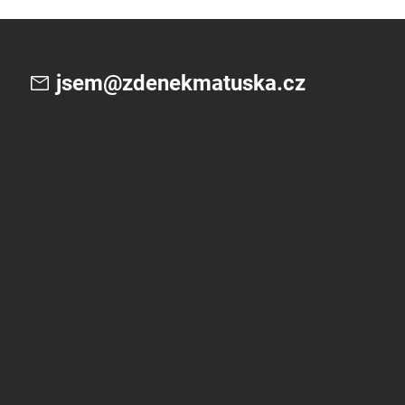
jsem@zdenekmatuska.cz