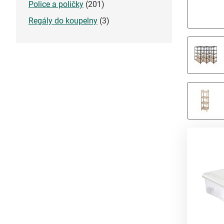
Police a poličky
(201)
Regály do koupelny
(3)