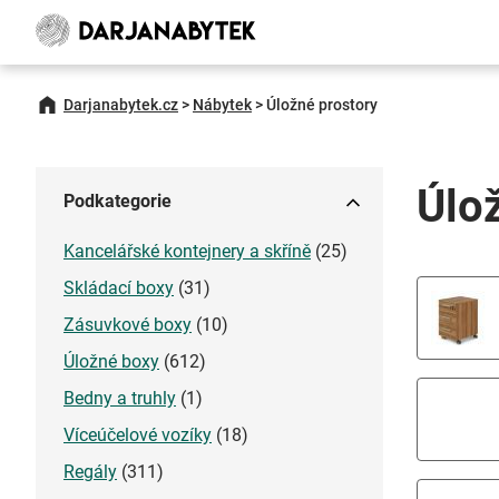
Darjanabytek.cz
>
Nábytek
>
Úložné prostory
Úlo
Podkategorie
Kancelářské kontejnery a skříně
(25)
Skládací boxy
(31)
Zásuvkové boxy
(10)
Úložné boxy
(612)
Bedny a truhly
(1)
Víceúčelové vozíky
(18)
Regály
(311)