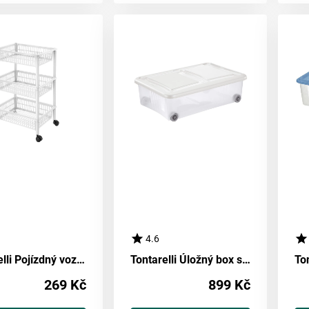
4.6
Tontarelli Pojízdný vozík Mito 3, bílá
Tontarelli Úložný box s víkem Stockbox 61 l, transparentní/bílá
269 Kč
899 Kč