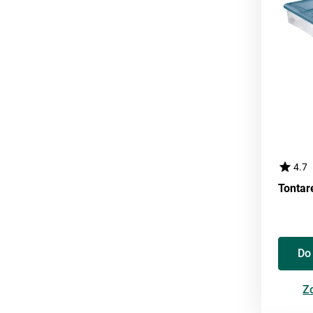
4.7
Do
Zo