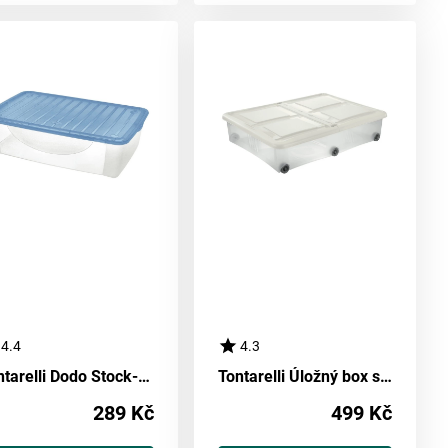
4.4
4.3
Tontarelli Dodo Stock-Box s víkem 27 l, transparentní/modrá
Tontarelli Úložný box s víkem Stockbox 28 l, transparentní/bílá
289 Kč
499 Kč