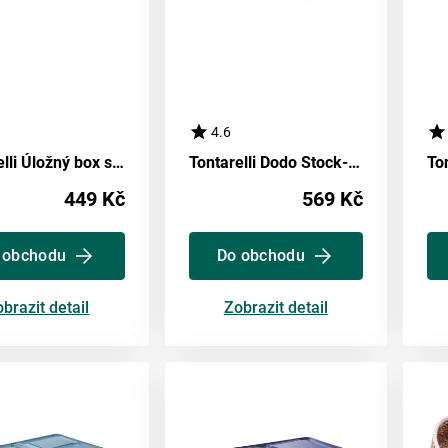
4.6
Tontarelli Úložný box s víkem Stockbox 28 l, transparentní/krémová
Tontarelli Dodo Stock-Box s víkem 56 l
449 Kč
569 Kč
 obchodu
Do obchodu
brazit detail
Zobrazit detail