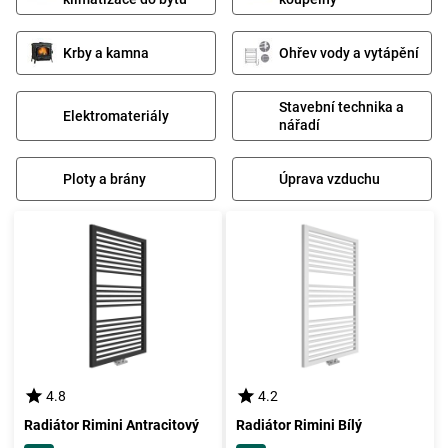
Krby a kamna
Ohřev vody a vytápění
Stavební technika a
Elektromateriály
nářadí
Ploty a brány
Úprava vzduchu
4.8
4.2
Radiátor Rimini Antracitový
Radiátor Rimini Bílý