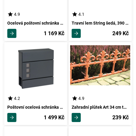
4.9
4.1
Ocelová poštovní schránka BK.57.AM
Travní lem String šedá, 390 cm
1 169 Kč
249 Kč
4.2
4.9
Poštovní ocelová schránka s okénky BK.932.G.AM
Zahradní plůtek Art 34 cm terakota
1 499 Kč
239 Kč