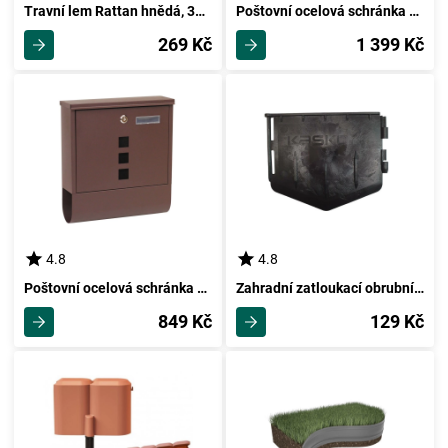
Travní lem Rattan hnědá, 390 cm
Poštovní ocelová schránka s okénky BK.931.G.AM
269 Kč
1 399 Kč
4.8
4.8
Poštovní ocelová schránka s okénky a tubusem BK.210.HM
Zahradní zatloukací obrubník, 1,07 m
849 Kč
129 Kč