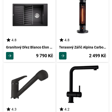
4.8
4.8
Granitový Dřez Blanco Elon Xl 6 S
Terasový Zářič Alpina Carbon 800w
9 790 Kč
2 499 Kč
4.3
4.2