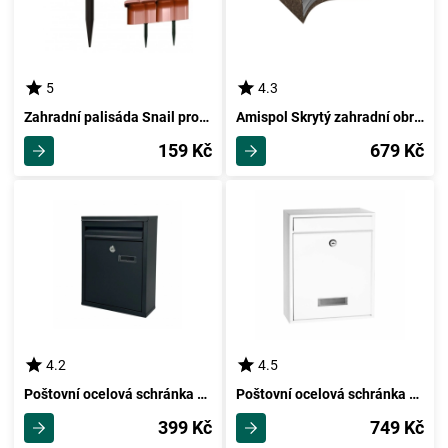
5
4.3
Zahradní palisáda Snail proti slimákům terakota, 190 cm
Amispol Skrytý zahradní obrubník, 12,5 x 1200 cm
159 Kč
679 Kč
4.2
4.5
Poštovní ocelová schránka Dove, antracitová
Poštovní ocelová schránka BK.240.B
399 Kč
749 Kč