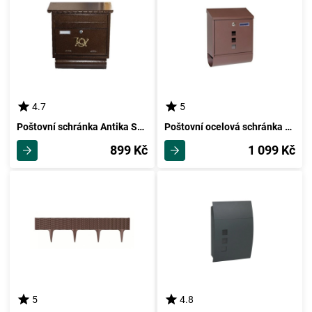
4.7
5
Poštovní schránka Antika ST104, 39 x 44 cm
Poštovní ocelová schránka s okénky a tubusem BK.203.HM
899 Kč
1 099 Kč
5
4.8