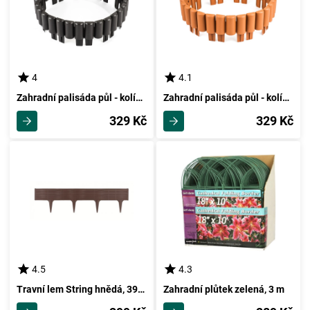
4
4.1
Zahradní palisáda půl - kolíková hnědá, 2,15 m
Zahradní palisáda půl - kolíková terakota, 2,15 m
329 Kč
329 Kč
4.5
4.3
Travní lem String hnědá, 390 cm
Zahradní plůtek zelená, 3 m