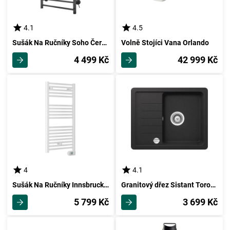
4.1
4.5
Sušák Na Ručníky Soho Černý
Volně Stojíci Vana Orlando
4 499 Kč
42 999 Kč
4
4.1
Sušák Na Ručníky Innsbruck I350 S Termostatem
Granitový dřez Sistant Toronto 100
5 799 Kč
3 699 Kč