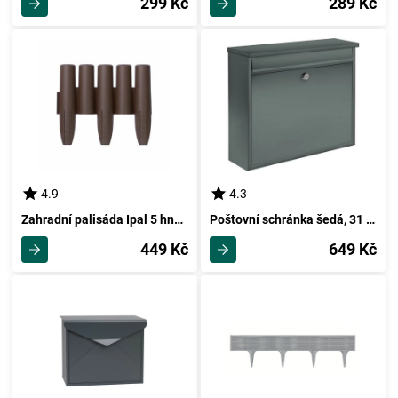
299 Kč
289 Kč
4.9
4.3
Zahradní palisáda Ipal 5 hnědá, 2,7 m
Poštovní schránka šedá, 31 x 36 x 10 cm
449 Kč
649 Kč