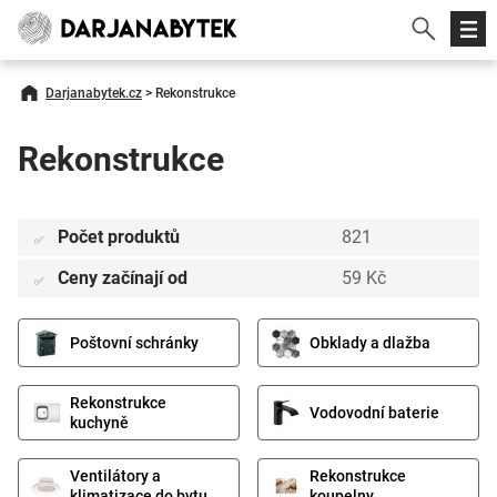
Darjanabytek.cz
>
Rekonstrukce
Rekonstrukce
Počet produktů
821
✅
Ceny začínají od
59 Kč
✅
Poštovní schránky
Obklady a dlažba
Rekonstrukce
Vodovodní baterie
kuchyně
Ventilátory a
Rekonstrukce
klimatizace do bytu
koupelny