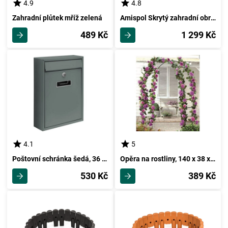
4.9
4.8
Zahradní plůtek mříž zelená
Amispol Skrytý zahradní obrubník, 12,5 x 2500 cm
489 Kč
1 299 Kč
4.1
5
Poštovní schránka šedá, 36 x 26 x 8 cm
Opěra na rostliny, 140 x 38 x 240 cm
530 Kč
389 Kč