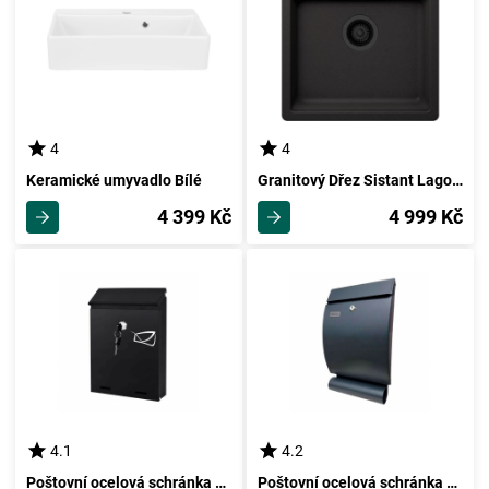
4
4
Keramické umyvadlo Bílé
Granitový Dřez Sistant Lagos N-100s
4 399 Kč
4 999 Kč
4.1
4.2
Poštovní ocelová schránka Heron, antracitová
Poštovní ocelová schránka Robin, antracitová