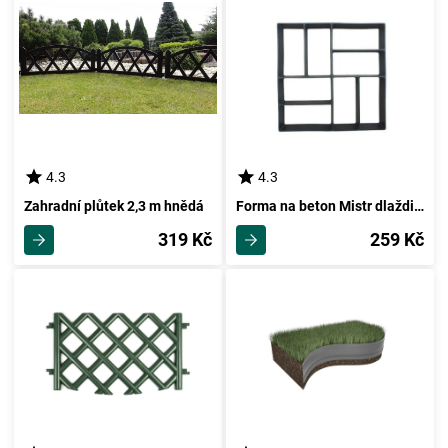
4.3
4.3
Zahradní plůtek 2,3 m hnědá
Forma na beton Mistr dlaždič, 40 x 40 x 4 cm
319 Kč
259 Kč