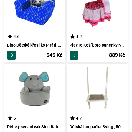
4.6
4.2
Bino Dětské křesílko Piráti, 42 x 32,7 x 52,5 cm
PlayTo Košík pro panenky Nikolka, růžová
949 Kč
889 Kč
5
4.7
Dětský sedací vak Slon Baby, 55 x 50 cm
Dětská houpačka Sving , 50 x 18 x 3 cm