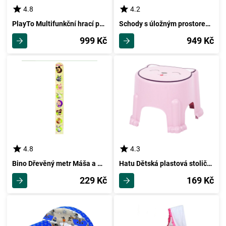
4.8
4.2
PlayTo Multifunkční hrací podložka Londýn, 200 x 150 cm
Schody s úložným prostorem Hurley, 33 x 34 x 36 cm
999 Kč
949 Kč
4.8
4.3
Bino Dřevěný metr Máša a medvěd, 85 cm
Hatu Dětská plastová stolička Kočka růžová, 29,6 x 20,5 x 26 cm
229 Kč
169 Kč