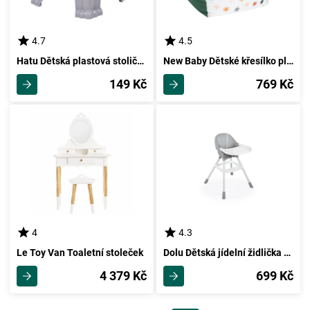
4.7
4.5
Hatu Dětská plastová stolička Medvídek šedá, 29,6 x 20,5 x 26 cm
New Baby Dětské křesílko plněné kuličkami, zelená
149 Kč
769 Kč
4
4.3
Le Toy Van Toaletní stoleček
Dolu Dětská jídelní židlička šedá, 60 x 90 x 70 cm
4 379 Kč
699 Kč