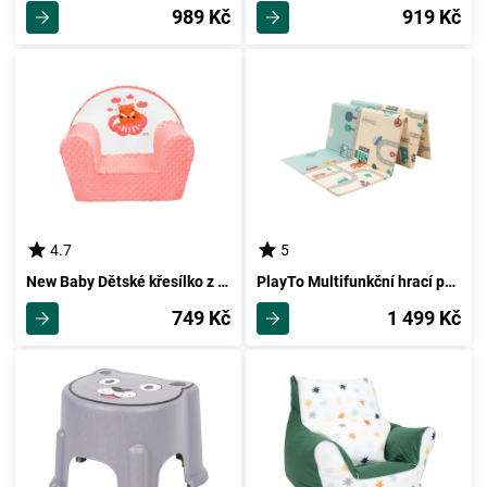
989 Kč
919 Kč
4.7
5
New Baby Dětské křesílko z Minky Liška lososová, 42 x 53 cm
PlayTo Multifunkční hrací podložka Město, 200 x 150 cm
749 Kč
1 499 Kč